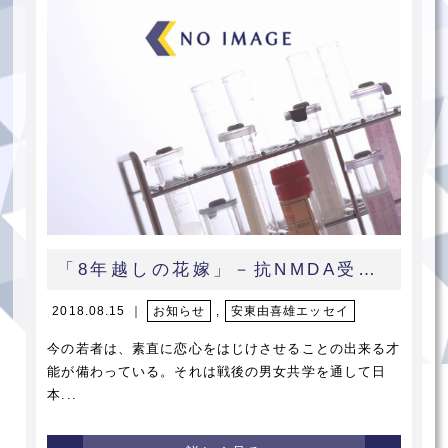
「8年越しの花嫁」－抗NMDA受容体脳炎－
2018.08.15 ｜
お知らせ
,
安東由喜雄エッセイ
今の若者は、素直に恋心をはじけさせることの出来る才
能が備わっている。それは戦後の男女共学を通して日
本...