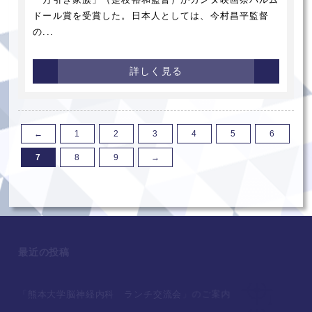
ドール賞を受賞した。日本人としては、今村昌平監督
の...
詳しく見る
←
1
2
3
4
5
6
7
8
9
→
最近の投稿
「熊本大学脳神経内科 ランチ交流会」のご案内