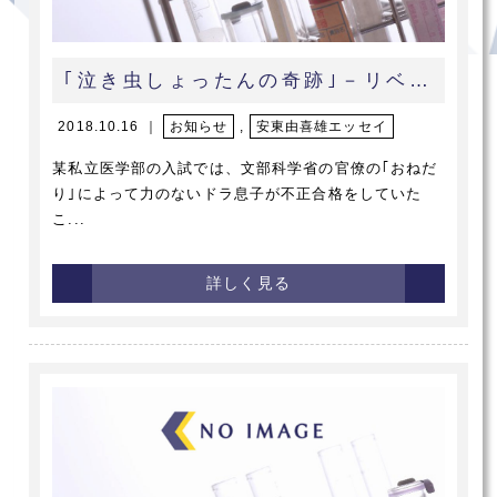
｢泣き虫しょったんの奇跡｣－リベンジできる世界－
2018.10.16 ｜
お知らせ
,
安東由喜雄エッセイ
某私立医学部の入試では、文部科学省の官僚の｢おねだ
り｣によって力のないドラ息子が不正合格をしていた
こ...
詳しく見る