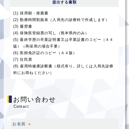
提出する書類
(1) 採用願・推薦書
(2) 勤務時間割振表（入局先の診療科で作成します）
(3) 履歴書
(4) 保険医登録票の写し（熊本県内のみ）
(5) 最終学歴の卒業証明書又は卒業証書のコピー（Ａ４
版）（再採用の場合不要）
(6) 医師免許証のコピー（Ａ４版）
(7) 住民票
(8) 雇用時健康診断書（様式有り。詳しくは入局先診療
科にお尋ねください）
お問い合わせ
Contact
お名前
※