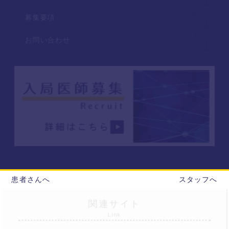
当院が取得した個人情報は、取得の際に示した利用
目的もしくは、それと合理的な関連性のある範囲内
募集要項
で、業務の遂行上必要な限りにおいて利用します。
お問い合わせ
個人情報の第三者提供
当院は、法令に定める場合を除き、個人情報を事前
に本人の同意を得ることなく第三者に提供しませ
ん。
個人情報の管理
当院は、個人情報の正確性および最新性を保ち、安
全に管理するとともに個人情報の紛失・改ざん・漏
えいなどを防止するため、必要かつ適正な情報セキ
患者さんへ
スタッフへ
ュリティー対策を実現します。
関連サイト
Link
個人情報の開示・訂正・利用停止・消去