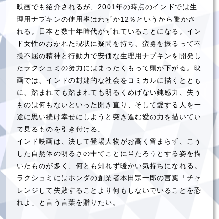
映画でも紹介されるが、2001年の時点のインドでは生
理用ナプキンの使用率はわずか12％というから驚かさ
れる。日本と数十年時代がずれていることになる。イン
ド女性のおかれた現状に疑問を持ち、蛮勇を振るって不
撓不屈の精神と行動力で安価な生理用ナプキンを開発し
たラクシュミの努力にはまったくもって頭が下がる。映
画では、インドの封建的な社会をコミカルに描くととも
に、踏まれても踏まれても明るくめげない鈍感力、失う
ものは何もないといった開き直り、そして愛する人を一
途に思い続け幸せにしようと突き進む愛の力を描いてい
て見るものを引き付ける。
インド映画は、決して登場人物がお高く留まらず、こう
した自然体の明るさの中でことに当たろうとする姿を描
いたものが多く、何とも知れず暖かい気持ちになれる。
ラクシュミにはホンダの創業者本田宗一郎の言葉「チャ
レンジして失敗することより何もしないでいることを恐
れよ」と言う言葉を贈りたい。