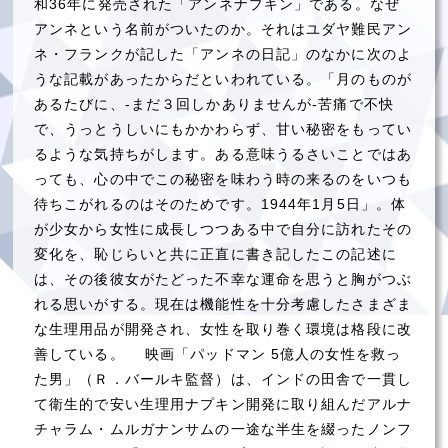
和36年に発売された「アンネナプキン」である。なぜ
アンネという名前がついたのか。それはユダヤ難民アン
ネ・フランクが記した「アンネの日記」のなかに次のよ
うな記載があったからだといわれている。「月のものが
あるたびに、-まだ３回しかありませんが-苦痛で不快
で、うっとうしいにもかかわらず、甘い秘密をもってい
るような気持ちがします。ある意味うるさいことではあ
っても、心の中でこの秘密を味わう時の来るのをいつも
待ちこがれるのはそのためです。1944年1月5日」。体
が少女から女性に成長しつつある中で自分に訪れたその
変化を、恥じらいと共に正直に書き記したこの記述に
は、その後彼女がたどった不幸な運命を思うと胸がつぶ
れる思いがする。現在は機能性を十分考慮したさまざま
な生理用品が開発され、女性を取り巻く環境は格段に改
善している。 映画「パッドマン 5億人の女性を救っ
た男」（Ｒ．バールキ監督）は、インドの田舎で一貫し
て衛生的で安い生理用ナプキン開発に取り組んだアルナ
チャラム・ムルガナンサムの一途な半生を綴ったノンフ