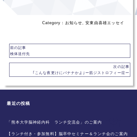
Category：
お知らせ
,
安東由喜雄エッセイ
前の記事
検体送付先
次の記事
｢こんな夜更けにバナナかよ｣ー筋ジストロフィー症ー
最近の投稿
「熊本大学脳神経内科 ランチ交流会」のご案内
【ランチ付き・参加無料】脳卒中セミナー＆ランチ会のご案内