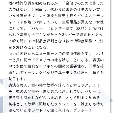
機の特許取得を勧められるが、「金儲けのために作った
のではない」と固辞し、代わりに田舎の仕事のない貧し
い女性達がナプキンの製造と販売を行うビジネスモデル
をインド各地に構築していく。生理用品が買えない女性
にとって、「パリー」（ヒンズー語では妖精）と名付け
られた清潔なナプキンがたった2ルピーで買えるとあっ
て瞬く間にその製品は評判となり彼の活動は世界中で注
目を浴びることになる。
ついに国連からニューヨークでの講演依頼を受け、パリ
ーと共に初めてアメリカの地を踏むことになる。講演の
中で安価で便利なナプキンの開発の重要性を、下手な英
語とボディーラングイッジでユーモラスに述べ、聴衆を
魅了する。
講演を終え、妻の待つ故郷へ帰ろうとするラクシュミ
を、彼の人間性や一途な男気に惹かれていたパリーは、
後ろ髪を引かれながらも止めることなく明るく見送る。
英雄として故郷に凱旋したラクシュミを、誰よりも待ち
望んでいた妻ガヤトリが迎え入れる。ブラボー！