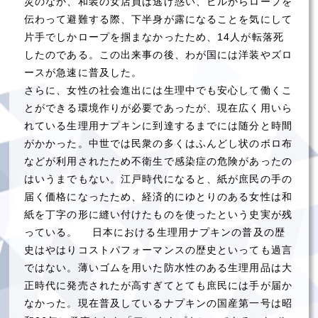
災のなか、和装の女店員は逃げ惑い、ビルからロープを
伝わって避難する際、下半身が露になることを気にして
片手でしかロープを掴まなかったため、14人が転落死
したのである。この出来事の後、わが国には洋装やズロ
ースが急速に普及した。
さらに、女性の社会進出には生理中でも安心して働くこ
とができる環境作りが必要であったが、現在広く用いら
れている生理用ナプキンに到達するまでには随分と時間
がかかった。中世では民衆の多くはふんどし状のボロ布
などが利用されたため不衛生で感染症の危険があったの
はいうまでもない。江戸時代になると、紙が庶民の手の
届く価格になったため、経済的にゆとりのある女性は和
紙を丁字の形に縫い付けたものを使ったという史実が残
っている。 日本における生理用ナプキンの普及の歴
史はやはりコストパフォーマンスの歴史といっても過言
ではない。薄いゴムを用いた防水性のある生理用品は大
正時代に発売されたが高すぎてとても庶民には手が届か
なかった。現在普及しているナプキンの国産第一号は昭