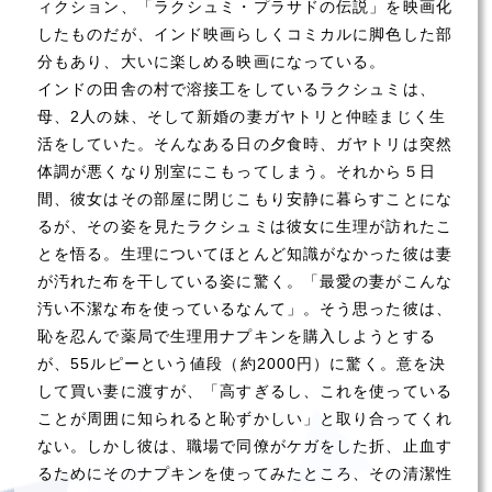
ィクション、「ラクシュミ・プラサドの伝説」を映画化
したものだが、インド映画らしくコミカルに脚色した部
分もあり、大いに楽しめる映画になっている。
インドの田舎の村で溶接工をしているラクシュミは、
母、2人の妹、そして新婚の妻ガヤトリと仲睦まじく生
活をしていた。そんなある日の夕食時、ガヤトリは突然
体調が悪くなり別室にこもってしまう。それから５日
間、彼女はその部屋に閉じこもり安静に暮らすことにな
るが、その姿を見たラクシュミは彼女に生理が訪れたこ
とを悟る。生理についてほとんど知識がなかった彼は妻
が汚れた布を干している姿に驚く。「最愛の妻がこんな
汚い不潔な布を使っているなんて」。そう思った彼は、
恥を忍んで薬局で生理用ナプキンを購入しようとする
が、55ルピーという値段（約2000円）に驚く。意を決
して買い妻に渡すが、「高すぎるし、これを使っている
ことが周囲に知られると恥ずかしい」と取り合ってくれ
ない。しかし彼は、職場で同僚がケガをした折、止血す
るためにそのナプキンを使ってみたところ、その清潔性