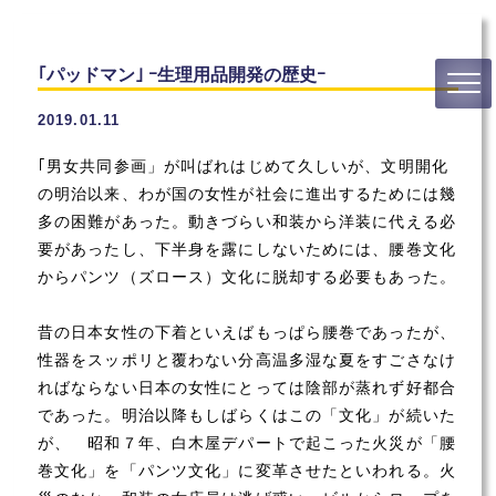
｢パッドマン｣ ｰ生理用品開発の歴史ｰ
2019.01.11
｢男女共同参画」が叫ばれはじめて久しいが、文明開化
の明治以来、わが国の女性が社会に進出するためには幾
多の困難があった。動きづらい和装から洋装に代える必
要があったし、下半身を露にしないためには、腰巻文化
からパンツ（ズロース）文化に脱却する必要もあった。
昔の日本女性の下着といえばもっぱら腰巻であったが、
性器をスッポリと覆わない分高温多湿な夏をすごさなけ
ればならない日本の女性にとっては陰部が蒸れず好都合
であった。明治以降もしばらくはこの「文化」が続いた
が、 昭和７年、白木屋デパートで起こった火災が「腰
巻文化」を「パンツ文化」に変革させたといわれる。火