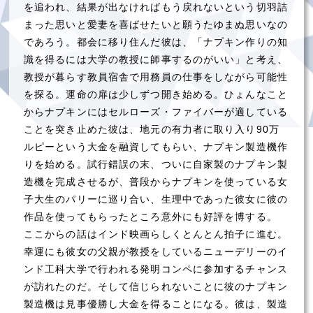
を追われ、結果が出なければもう戻れないという切羽詰
まった思いと愛妻を喜ばせたいと願うたゆまぬ思いなの
であろう。都会に移り住んだ彼は、「ナプキン作りの知
識を得るには大学の教授に師事するのがいい」と考え、
教授が暮らす教員宿舎で用務員の仕事をしながら可能性
を探る。運命の扉は少しずつ開き始める。ひょんなこと
からナプキンにはセルローズ・ファイバーが適している
ことを突き止めた彼は、地元の有力者に取り入り90万
ルピーという大金を融資してもらい、ナプキン製造機作
りを始める。試行錯誤の末、ついに自家製のナプキン製
造機を完成させるが、普段からナプキンを使っている女
子大生のパリーに巡り合い、生理中であった彼女に彼の
作品を使ってもらったところ意外にも好評を博する。
ここからの話はインド映画らしくとんとん拍子に進む。
幸運にも彼女の父親が教授をしているニューデリーのイ
ンド工科大学で行われる発明コンペに参加するチャンス
が訪れたのだ。そして信じられないことに彼のナプキン
製造機は見事優勝し大金を得ることになる。彼は、製造