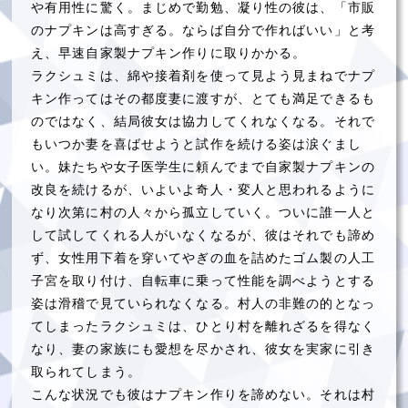
や有用性に驚く。まじめで勤勉、凝り性の彼は、「市販
のナプキンは高すぎる。ならば自分で作ればいい」と考
え、早速自家製ナプキン作りに取りかかる。
ラクシュミは、綿や接着剤を使って見よう見まねでナプ
キン作ってはその都度妻に渡すが、とても満足できるも
のではなく、結局彼女は協力してくれなくなる。それで
もいつか妻を喜ばせようと試作を続ける姿は涙ぐまし
い。妹たちや女子医学生に頼んでまで自家製ナプキンの
改良を続けるが、いよいよ奇人・変人と思われるように
なり次第に村の人々から孤立していく。ついに誰一人と
して試してくれる人がいなくなるが、彼はそれでも諦め
ず、女性用下着を穿いてやぎの血を詰めたゴム製の人工
子宮を取り付け、自転車に乗って性能を調べようとする
姿は滑稽で見ていられなくなる。村人の非難の的となっ
てしまったラクシュミは、ひとり村を離れざるを得なく
なり、妻の家族にも愛想を尽かされ、彼女を実家に引き
取られてしまう。
こんな状況でも彼はナプキン作りを諦めない。それは村