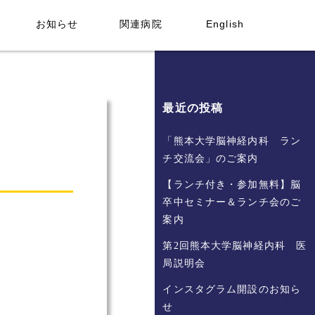
お知らせ
関連病院
English
最近の投稿
「熊本大学脳神経内科 ラン
チ交流会」のご案内
【ランチ付き・参加無料】脳
卒中セミナー＆ランチ会のご
案内
第2回熊本大学脳神経内科 医
局説明会
インスタグラム開設のお知ら
せ