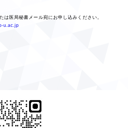
または医局秘書メール宛にお申し込みください。
-u.ac.jp
。