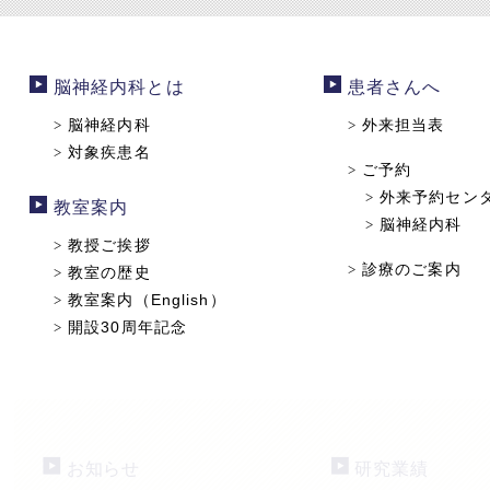
脳神経内科とは
患者さんへ
脳神経内科
外来担当表
>
>
対象疾患名
>
ご予約
>
外来予約セン
>
教室案内
脳神経内科
>
教授ご挨拶
>
診療のご案内
>
教室の歴史
>
教室案内（English）
>
開設30周年記念
>
お知らせ
研究業績