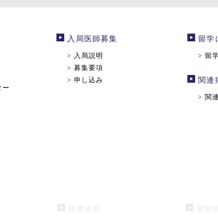
入局医師募集
留学
入局説明
留
>
>
募集要項
>
申し込み
関連
>
ター
関
>
検査依頼
寄附