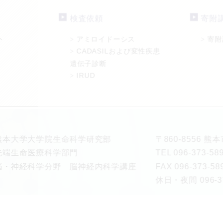
検査依頼
寄附
ト
アミロイドーシス
寄附
>
>
CADASILおよび変性疾患
>
遺伝子診断
IRUD
>
熊本大学大学院生命科学研究部
〒860-8556 
先端生命医療科学部門
TEL 096-373-
脳・神経科学分野 脳神経内科学講座
FAX 096-373-58
休日・夜間 096-37
ment of Neurology, Graduate School of Medical Sciences, Ku