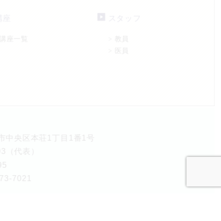
講座
スタッフ
講座一覧
教員
>
医員
>
熊本市中央区本荘1丁目1番1号
5893（代表）
95
3-7021
mamoto University.