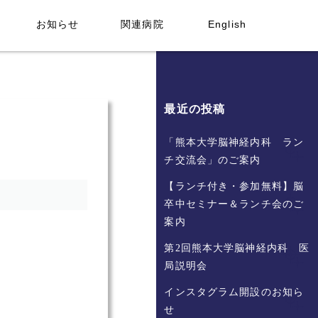
お知らせ
関連病院
English
最近の投稿
「熊本大学脳神経内科 ラン
チ交流会」のご案内
【ランチ付き・参加無料】脳
卒中セミナー＆ランチ会のご
案内
第2回熊本大学脳神経内科 医
局説明会
インスタグラム開設のお知ら
せ