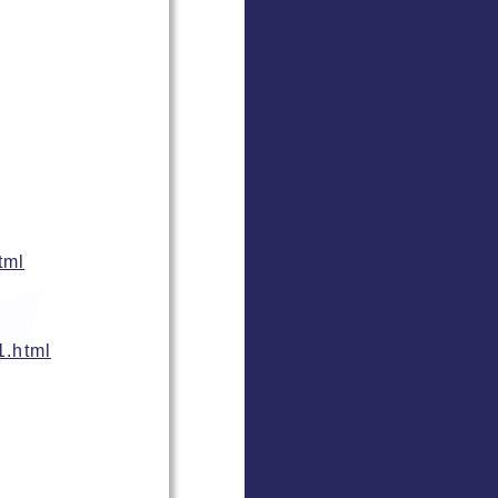
tml
1.html