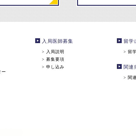
入局医師募集
留学
入局説明
留
>
>
募集要項
>
申し込み
関連
>
ター
関
>