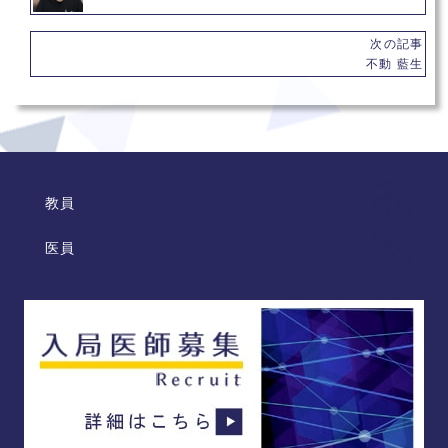
次の記事
不動 藍生
教員
医員