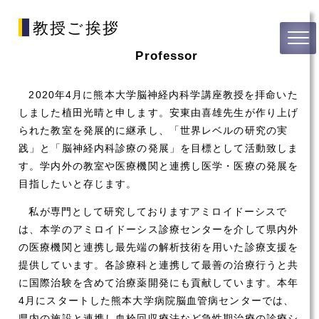
教授ご挨拶
Professor
2020年4月に熊本大学脳神経内科学講座教授を拝命いた
しました植田光晴と申します。安東由喜雄先生が作り上げ
られた教室を発展的に継承し、「世界レベルの研究の実
践」と「脳神経内科診療の発展」を目標として活動致しま
す。学内外の教室や医療機関と連携し医学・医療の発展を
目指したいと存じます。
私が専門として研究しておりますアミロイドーシスで
は、本学のアミロイドーシス診療センターを介して県内外
の医療機関と連携し最先端の解析技術を用いた診療支援を
提供しています。各診療科と連携して最善の治療行うと共
に国際治験を含めて治療薬開発にも貢献しています。本年
4月にスタートした熊本大学病院脳血管病センターでは、
県内の施設と連携し血栓回収療法など急性期治療の診療シ