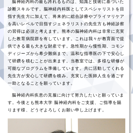
脳神経内科の最も誇れるものは、知識と技術に基づいた
診断スキルです。脳神経内科医としてスペシャリストを目
指す先生方に加えて、将来的に総合診療やプライマリケア
を高いレベルで目指すジェネラリストの先生方も神経診察
の習得は必須と考えます。熊本の脳神経内科は非常に充実
した教育病院群を有しています。これは我々が教育面で提
供できる最も大きな財産です。急性期から慢性期、コモン
ディジーズから希少難病まで、温和な指導医の下で安心し
て研鑽を積むことが出来ます。当教室では、多様な研修が
可能なプログラムを準備しています。共に活動してくれる
先生方が安心して研鑽を積み、充実した医師人生を過ごす
一助となることを願っています。
脳神経内科疾患の克服に向けて努力したいと願っていま
す。今後とも熊本大学 脳神経内科をご支援、ご指導を賜
ります様、どうぞよろしくお願い申し上げます。