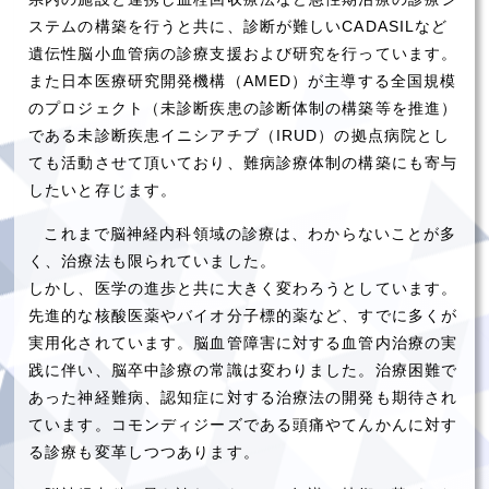
ステムの構築を行うと共に、診断が難しいCADASILなど
遺伝性脳小血管病の診療支援および研究を行っています。
また日本医療研究開発機構（AMED）が主導する全国規模
のプロジェクト（未診断疾患の診断体制の構築等を推進）
である未診断疾患イニシアチブ（IRUD）の拠点病院とし
ても活動させて頂いており、難病診療体制の構築にも寄与
したいと存じます。
これまで脳神経内科領域の診療は、わからないことが多
く、治療法も限られていました。
しかし、医学の進歩と共に大きく変わろうとしています。
先進的な核酸医薬やバイオ分子標的薬など、すでに多くが
実用化されています。脳血管障害に対する血管内治療の実
践に伴い、脳卒中診療の常識は変わりました。治療困難で
あった神経難病、認知症に対する治療法の開発も期待され
ています。コモンディジーズである頭痛やてんかんに対す
る診療も変革しつつあります。