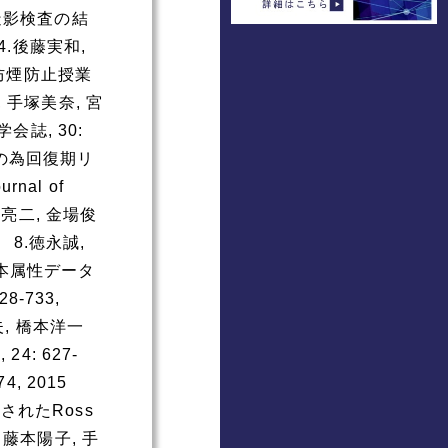
造影検査の結
5 4.後藤実和,
と防煙防止授業
, 手塚美奈, 宮
誌, 30:
併症の為回復期リ
al of
 中西亮二, 金場俊
015 8.徳永誠,
基本属性データ
8-733,
夫, 橋本洋一
24: 627-
4, 2015
されたRoss
, 藤本陽子, 手