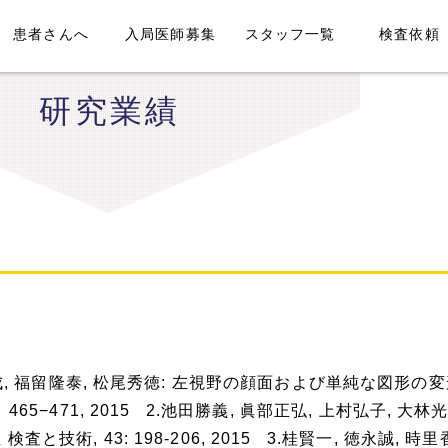
患者さんへ
入局医師募集
スタッフ一覧
検査依頼
研究業績
俊成, 福留隆泰, 松尾秀徳: 左視野の顔面および単純な図形の
65−471, 2015 2.池田勝義, 眞部正弘, 上村弘子, 大林
術, 43: 198-206, 2015 3.桂賢一, 徳永誠, 時里