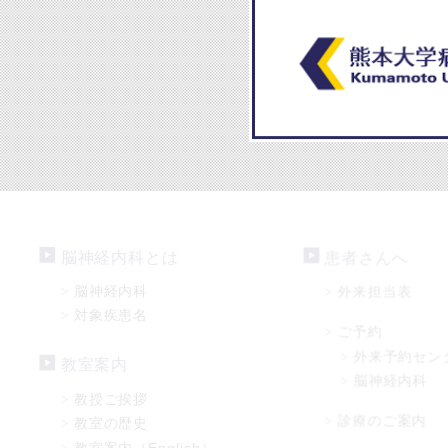
脳神経内科とは
患者さんへ
脳神経内科
外来担当表
>
>
対象疾患名
>
ご予約
>
外来予約セン
>
教室案内
脳神経内科
>
教授ご挨拶
>
診療のご案内
>
教室の歴史
>