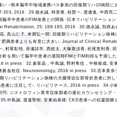
い –熊本脳卒中地域連携パス参加の回復期リハ10病院にお
n, 25: 297-303, 2016 29.徳永誠, 時里香, 桂賢一, 渡邊進, 中西
脳卒中患者のFIM改善との関係 -日本リハビリテーショ
Rehabilitation, 25: 189-193, 2016 30.徳永誠, 別
谷春花, 高山仁子, 米満弘一郎: 回復期リハビリテーション病
も有意に大きい. Journal of Clinical Rehabilit
江原加一, 村尾彰悟, 赤瀬諒市, 西総太, 大塚亜須香, 松尾恵利香, 
析を用いて脳卒中患者の退院時FIMとFIM利得を予測し
ation, 2016 in press 32.倉富晶，中島誠, 野村隼也，中根俊成,
Neurosonology, 2016 in press 33.宮本美奈子
: 回復期リハビリテーション病棟の大腿骨近位部骨折患者に対
に注目して-. リハビリナース, 2016 in press 34.小
至, 木村円: ジストロフィン異常症保因者の遺伝カウンセリング
ess 35.中島誠, 渡邉聖樹, 安東由喜雄: CKD患者への抗凝