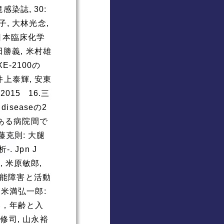
染誌, 30:
子, 大林光念,
. 日本臨床化学
池田勝義, 米村雄
-2100の
井上泰輝, 安東
015 16.三
iseaseの2
域にある病院間で
 近藤克則: 大腿
Jpn J
裕, 米原敏郎,
機能障害と活動
亮二, 米満弘一郎:
い，年齢と入
 寺崎修司, 山永裕