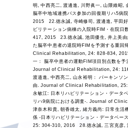
明, 中西亮二, 渡邊進, 川野眞一, 山隈維昭
脳卒中地域連携パス参加の回復期リハ5病院における調査-．Jo
2015 22.徳永誠, 寺崎修司, 渡邊進, 
ビリテーション病棟の入院時FIM・在院日数・自宅退院率・F
417, 2015 23.徳永誠, 池田優生, 井
た脳卒中患者の退院時FIMを予測する重回帰分析
Clinical Rehabilitation, 24: 82
一： 脳卒中患者の運動FIM項目別点数を
Journal of Clinical Rehabilitatio
渡邉進, 中西亮二, 山永裕明： パーキ
由. Journal of Clinical Rehabilita
永敏江: 日本リハビリテーション・データ
リハ9病院における調査-. Journal of Clinica
津奈木和貴, 朝香雄太, 緒方義尚: 日常
係 -日本リハビリテーション・データベースの回復期リハ5
25: 304-310, 2016 28.徳永誠, 