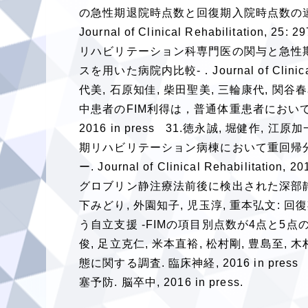
の急性期退院時点数と回復期入院時点数の違
Journal of Clinical Rehabilitatio
リハビリテーション科専門医の関与と急性期
スを用いた病院内比較-．Journal of Clinical 
代美, 石原知佳, 柴田聖美, 三輪康代, 関
中患者のFIM利得は，普通体重患者において肥満患者より
2016 in press 31.徳永誠, 堀健作, 
期リハビリテーション病棟において重回帰分
ー. Journal of Clinical Rehabilit
グロブリン静注療法前後に検出された深部静脈血栓症. 
下みどり, 外園知子, 児玉淳, 重本弘文
う自立支援 -FIMの項目別点数が4点と5点の患者
俊, 足立克仁, 米本直裕, 松村剛, 豊島
態に関する調査. 臨床神経, 2016 in pr
塞予防. 脳卒中, 2016 in press.