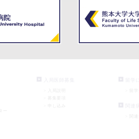
入局医師募集
留学
入局説明
留学
>
>
募集要項
>
申し込み
関連
>
ター
関連
>