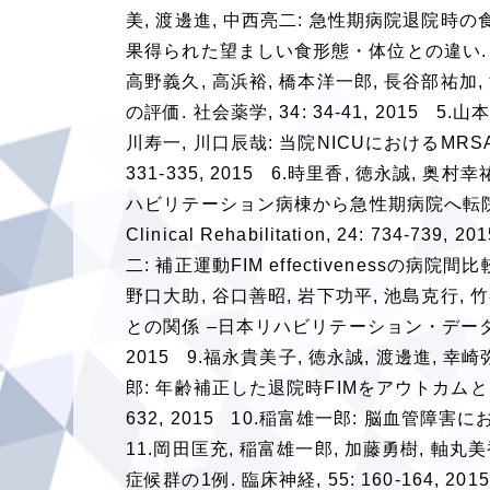
美, 渡邊進, 中西亮二: 急性期病院退院
果得られた望ましい食形態・体位との違い. Journal of
高野義久, 高浜裕, 橋本洋一郎, 長谷部祐
の評価. 社会薬学, 34: 34-41, 2015 
川寿一, 川口辰哉: 当院NICUにおけるMR
331-335, 2015 6.時里香, 徳永誠, 
ハビリテーション病棟から急性期病院へ転院ある
Clinical Rehabilitation, 24: 73
二: 補正運動FIM effectivenessの病院間比較. Jou
野口大助, 谷口善昭, 岩下功平, 池島克行,
との関係 –日本リハビリテーション・データベースの分析-. 
2015 9.福永貴美子, 徳永誠, 渡邊進, 幸
郎: 年齢補正した退院時FIMをアウトカムとした急性期病院間
632, 2015 10.稲富雄一郎: 脳血管障害に
11.岡田匡充, 稲富雄一郎, 加藤勇樹, 軸丸
症候群の1例. 臨床神経, 55: 160-164, 