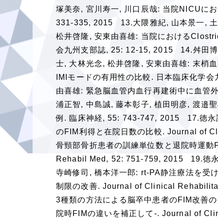
塚美奈, 宮川寿一, 川口辰哉: 当院NICU
331-335, 2015 13.大隈雅紀, 山本景
松井啓隆, 安東由喜雄: 当院におけるClostr
会九州支部誌, 25: 12-15, 2015 14.
士, 大林光念, 松井啓隆, 安東由喜雄: 末
IMIモードの有用性の比較. 日本臨床化学会九州支
由喜雄: 緊急脳血管内血行再建術中に血管外漏出所
浦正智, 中島誠, 藤本彰子, 植田明彦, 渡邉聖樹
例. 臨床神経, 55: 743-747, 2015
のFIM利得と在院日数の比較. Journal of Clini
骨頸部骨折患者の訓練単位数と退院時運動FIM
Rehabil Med, 52: 751-759, 201
寺崎修司, 橋本洋一郎: rt-PA静注療
制限の改善. Journal of Clinical Rehabi
3種類の方法による脳卒中患者のFIM改善
院時FIMの違いを補正して-. Journal of Clinic