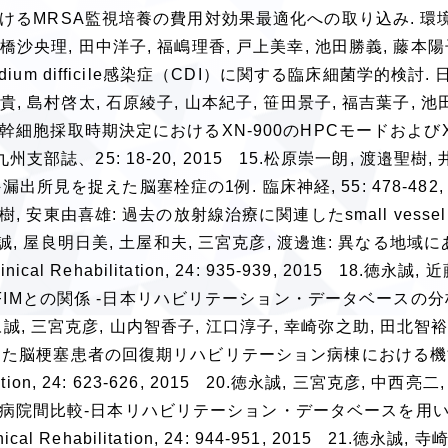
におけるMRSA監視培養の費用対効果最適化への取り込み. 環境感
一, 土橋沙央理, 田中洋子, 福嶋理香, 戸上美幸, 池田勝義, 藤本陽
idium difficile感染症（CDI）に関する臨床細菌学的検討
舛田博貴, 島村啓太, 石原綾子, 山本紀子, 笹田景子, 福吉葉子, 
梢血幹細胞採取時期決定におけるXN-900のHPCモードおよびXE
部誌、25: 18-20, 2015 15.松原崇一朗, 渡邉聖樹, 
見を捉えた脳塞栓症の1例. 臨床神経, 55: 478-482, 2
, 安東由喜雄: 過去の放射線治療に関連したsmall vessel d
 17.徳永誠, 屋良明日美, 土屋和夫, 三宮克彦, 渡邊進: 異なる地
cal Rehabilitation, 24: 935-939, 2015 18.徳永誠,
との関係 -日本リハビリテーション・データベースの分析-. 
5 19.徳永誠, 三宮克彦, 山内智香子, 江口淳子, 幸崎弥之助, 田北智
法を受けた脳梗塞患者の回復期リハビリテーション病棟における
litation, 24: 623-626, 2015 20.徳永誠, 三宮克彦, 中西
の病院間比較-日本リハビリテーション・データベースを用
al Rehabilitation, 24: 944-951, 2015 21.徳永誠,