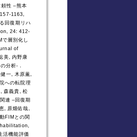
信頼性 –熊本
57-1163,
おける回復期リハ
 24: 412-
FIMで層別化し
al of
谷脇聡美, 内野康
の分析-．
, 桂健一, 木原薫,
病院への転院理
俊博, 森義貴, 松
関連 –回復期
本理恵, 原畑佑哉,
動FIMとの関
litation,
日常生活機能評価