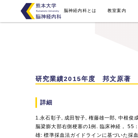
脳神経内科とは
教室案内
研究業績2015年度 邦文原著
詳細
1.永石彰子, 成田智子, 権藤雄一郎, 中根
脳梁膨大部右側梗塞の1例. 臨床神経， 55： 4
雄: 標準採血法ガイドラインに基づいた採血 検査と技