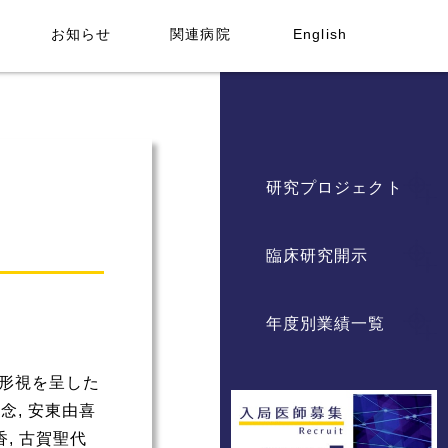
お知らせ
関連病院
English
研究プロジェクト
臨床研究開示
年度別業績一覧
変形視を呈した
光念, 安東由喜
香, 古賀聖代