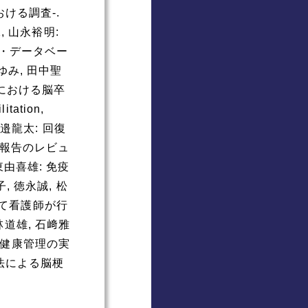
ける調査-.
亮二, 山永裕明:
ン・データベー
府あゆみ, 田中聖
棟における脳卒
ation,
田邉龍太: 回復
た報告のレビュ
 安東由喜雄: 免疫
, 徳永誠, 松
して看護師が行
林道雄, 石﨑雅
・健康管理の実
固療法による脳梗