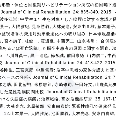
時の食形態・体位と回復期リハビリテーション病院の初回嚥下
 Clinical Rehabilitation, 24: 835-840, 201
加, 波多江崇: 中学生１年生を対象とした喫煙に対する意識
5.山本景一, 大隈雅紀, 晃章勝義, 大林光念, 安東由喜雄, 藤本陽子
SA監視培養の費用対効果最適化への取り組み. 日本環境感染学会
奥村幸祐, 宮本詩子, 桂健一, 渡邉進, 中西亮二, 山永裕明： 合
いは死亡退院した脳卒中患者の原因に関する調査. Journ
4-739, 2015 7.川野眞一, 黒土達也, 徳永誠, 前田康徳, 山内信二,
rnal of Clinical Rehabilitation, 24: 418-422, 2
 竹谷剛生, 三宮克彦, 中島雪彦: 脳卒中患者の家族介護力と
Journal of Clinical Rehabilitation, 24: 72
崎弥之助, 田北智裕, 米原敏郎, 寺崎修司, 平田好文, 山鹿眞紀
比較. Journal of Clinical Rehabilitation, 
おける失語症の病態と治療戦略. 高次脳機能研究, 35: 167-17
美香, 大林光念, 米原敏郎, 安東由喜雄: 緊張性瞳孔で偶然発見
2015 12.山本景一, 大隈雅紀, 池田勝義, 大林光念, 安東由喜雄