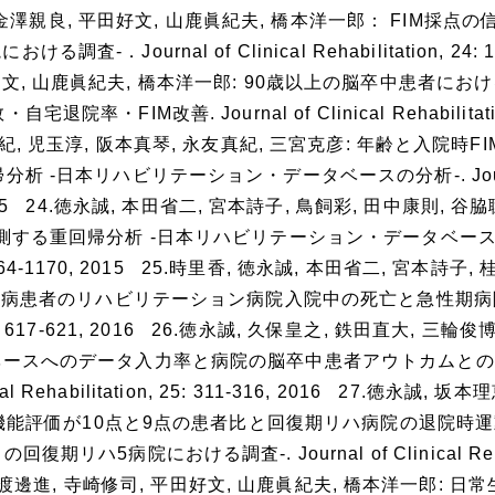
, 金澤親良, 平田好文, 山鹿眞紀夫, 橋本洋一郎： FIM採点の
urnal of Clinical Rehabilitation, 24: 11
平田好文, 山鹿眞紀夫, 橋本洋一郎: 90歳以上の脳卒中患者に
IM改善. Journal of Clinical Rehabilitation,
上美由紀, 児玉淳, 阪本真琴, 永友真紀, 三宮克彦: 年齢と入院時
 -日本リハビリテーション・データベースの分析-. Journ
8-834, 2015 24.徳永誠, 本田省二, 宮本詩子, 鳥飼彩, 田中康則, 
予測する重回帰分析 -日本リハビリテーション・データベース
n, 24: 1164-1170, 2015 25.時里香, 徳永誠, 本田省二, 宮本詩子
ンソン病患者のリハビリテーション病院入院中の死亡と急性期
tion, 25: 617-621, 2016 26.徳永誠, 久保皇之, 鉄田直大, 三輪
ベースへのデータ入力率と病院の脳卒中患者アウトカムとの
l Rehabilitation, 25: 311-316, 2016 27.徳永誠, 坂
生活機能評価が10点と9点の患者比と回復期リハ病院の退院時運
病院における調査-. Journal of Clinical Rehabi
三宮克彦, 渡邊進, 寺崎修司, 平田好文, 山鹿眞紀夫, 橋本洋一郎: 