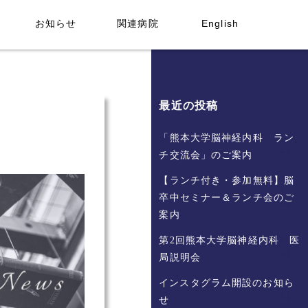
お知らせ
関連病院
English
最近の投稿
「熊本大学脳神経内科 ラン
チ交流会」のご案内
【ランチ付き・参加無料】脳
卒中セミナー＆ランチ会のご
案内
第2回熊本大学脳神経内科 医
局説明会
インスタグラム開設のお知ら
せ