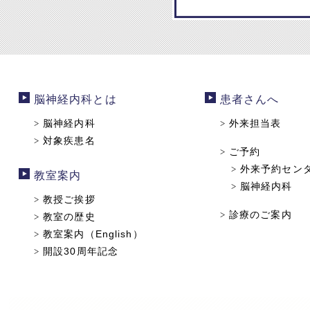
脳神経内科とは
患者さんへ
脳神経内科
外来担当表
>
>
対象疾患名
>
ご予約
>
外来予約セン
>
教室案内
脳神経内科
>
教授ご挨拶
>
診療のご案内
>
教室の歴史
>
教室案内（English）
>
開設30周年記念
>