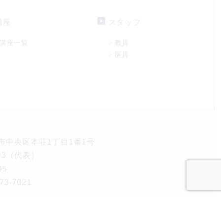
講座
スタッフ
講座一覧
教員
>
医員
>
熊本市中央区本荘1丁目1番1号
5893（代表）
95
3-7021