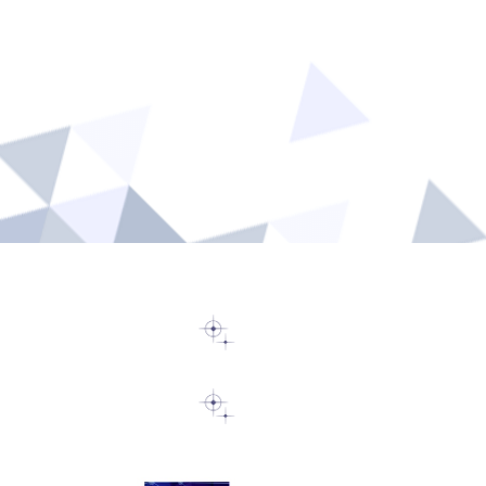
教員
医員