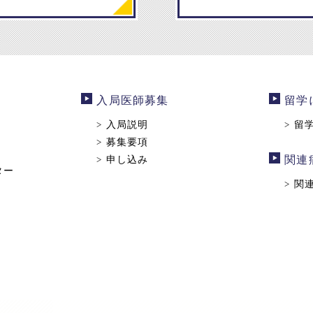
入局医師募集
留学
入局説明
留
>
>
募集要項
>
申し込み
関連
>
ター
関
>