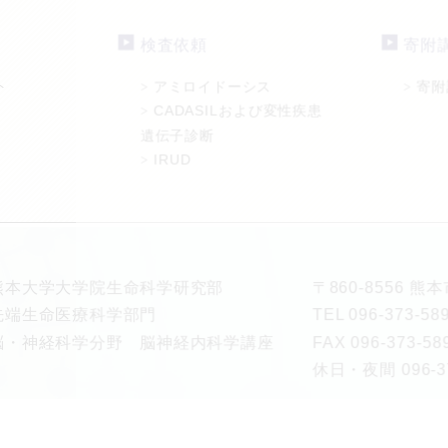
検査依頼
寄附
ト
アミロイドーシス
寄附
>
>
CADASILおよび変性疾患
>
遺伝子診断
IRUD
>
熊本大学大学院生命科学研究部
〒860-8556 
先端生命医療科学部門
TEL 096-373-
脳・神経科学分野 脳神経内科学講座
FAX 096-373-58
休日・夜間 096-37