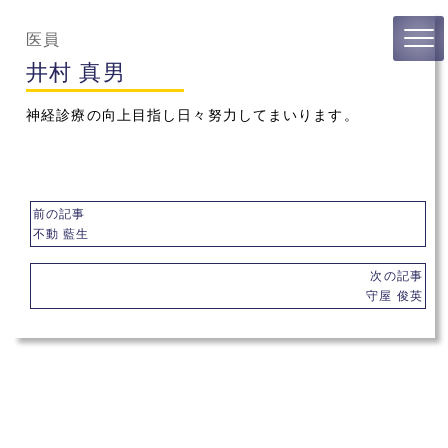
医員
井村 真男
神経診療の向上目指し日々努力してまいります。
前の記事
不動 藍生
次の記事
守屋 俊英