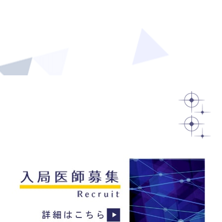
教員
医員