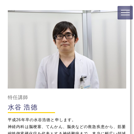
特任講師
水谷 浩徳
平成26年卒の水谷浩徳と申します。
神経内科は脳梗塞、てんかん、脳炎などの救急疾患から、筋萎
縮性側索硬化症を代表とする神経難病まで、本当に幅広い領域