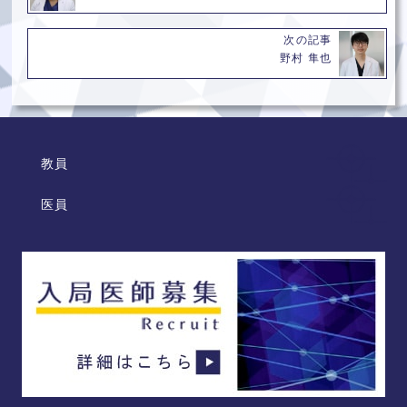
次の記事
野村 隼也
教員
医員