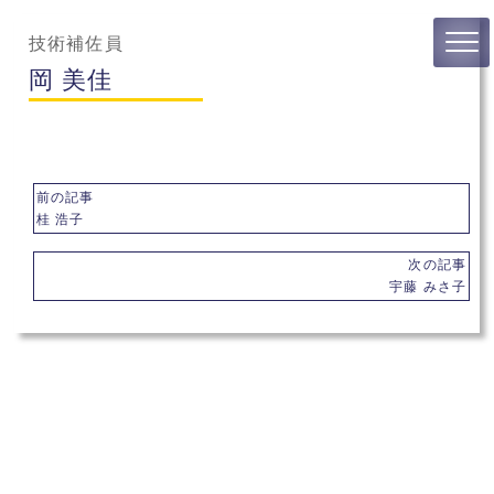
技術補佐員
岡 美佳
前の記事
桂 浩子
次の記事
宇藤 みさ子