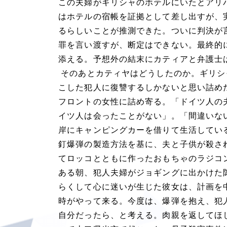
この夫婦がギリシャのホテルにいたとアリ
はホテルの宿帳を証拠として差し出すが、
るらしいことが推測できた。ついに判決が
罪を言い渡すが、断定はできない。最終的
添える。予想外の結末にカティアと弁護士
そのあとカティヤはどうしたのか。ギリシ
こした犯人に復讐するしかないと思い詰め
フロントの女性に詰め寄る。「ドイツ人の
イツ人は会ったことがない」。「間違いな
岸にキャンピングカーを借りて生活してい
釘爆弾の製造方法を基に、夫と子供が殺さ
てロッコとともに作ったおもちゃのラジコ
ある朝、犯人夫婦がジョギングに出かけた
らくして心に迷いが生じた彼女は、計画を
時がやって来る。今度は、爆弾を抱え、犯
自分だったら、と考える。肉親を返してほ