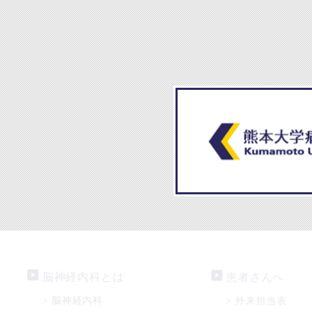
脳神経内科とは
患者さんへ
脳神経内科
外来担当表
>
>