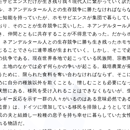
モサピエンスだけが生き残り我々現代人に繋がっていく訳
ル、ネアンデルタール人との生存競争に勝たなければなら
た知能を持っていたが、ホモサピエンスが集団で暮らして
おり、そのことが生存競争に災いした。ネアンデルタール
き、仲間とともに共存することが不得意であった。だから
。ネアンデルタール人との生存競争に勝ち生き残ったホモ
じることでさらに連帯感が生まれていく。しかし、そこで
の抗争である。現在世界各地で起こっている民族間、宗教
、土地のなかでは必ず何らかの争いが起こる。栽培農業が
うために、限られた食料を奪い合わなければならず、そこ
めに自分の種族以外を欺くことも、憎しむことも必要にな
状態にある。移民を受け入れることはできなくもないが、
ルギー反応を示す一群の人々がいるのはある意味必然であ
監督）は、ドイツに増加している移民を排除しようとして
民の夫と結婚し一粒種の息子を持ち幸せに暮らしていた女
れる物語だ。