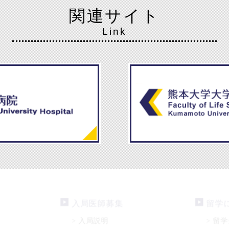
関連サイト
Link
入局医師募集
留学
入局説明
留学
>
>