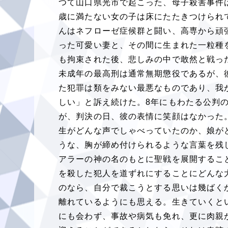
つて山口県光市で起こった、母子殺害事件
歳に満たない女の子は床にたたきつけられ
んはネフローゼ症候群と闘い、高専から頑
った可愛い妻と、その間に生まれた一粒種
も拘束された後、悲しみの中で敢然と戦っ
未成年の最高刑は通常無期懲役であるが、
た犯罪は類をみない最悪なものであり、我
しい」と訴え続けた。
8
年にもわたる公判
が、判決の日、彼の表情に笑顔はなかった
生がどんな声でしゃべっていたのか、娘が
うな、胸が締め付けられるような言葉を残
アラーの神の名のもとに聖戦を展開するこ
を殺した犯人を道ずれにすることにどんな
のなら、自分で裁こうとする思いは幾ばく
離れているようにも思える。生きていくと
にも会わず、事故や病気も免れ、更に肉親