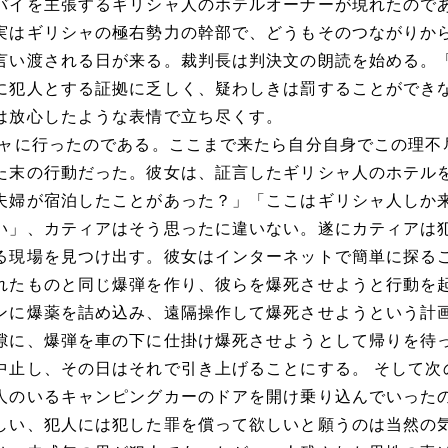
バイを主張するギリシャ人のホテルオーナーが現れたので
実はギリシャの極右勢力の幹部で、どうもそのつながりか
言い渡される日が来る。裁判長は判決文の朗読を始める。
に犯人とする証拠に乏しく、疑わしきは罰することができ
は放心したような表情で立ち尽くす。
ャに行ったのである。ここまで来たら自分自身でこの理不
た末の行動だった。彼女は、証言したギリシャ人のホテル
夫婦が宿泊したことがあった？」「ここはギリシャ人しか
い」、カティアはそう思ったに違いない。遂にカティアは
る現場を見つけ出す。彼女はインターネットで簡単に探る
れたものと同じ爆弾を作り、彼らを爆死させようと行動を
ンに爆薬を詰め込み、遠隔操作して爆死させようという計
隙に、爆弾を車の下に仕掛け爆死させようとして帰りを待
中止し、その日はそれで引き上げることにする。 そして次
人のいるキャンピングカーのドアを開け乗り込んでいった
しい、犯人には犯した罪を償って欲しいと願うのは当然の