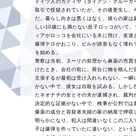
ドイツ人のカティヤ（ダイアン・クルーガ
取引で投獄されていたが、その後更生し、
だ。暮らし向きは悪くはなく、彼らの家は
しい
10
歳にも満たない息子ロッコがいて、
ィアがロッコを会社にいる夫に預け、友達
爆弾テロがおこり、ビルが跡形もなく壊れ
を始める。
警察は当初、ヌーリの前歴から麻薬の売買
けたとき、会社の前に、荷台に物を積んだ
主張するが最初は受け入れられない。一瞬
かない中で、彼女は自殺を試みる。しかし
たネオナチの女とその夫が逮捕され、裁判
決定的な証拠がない中で、検事が公判では
爆薬の成分と容疑者夫婦の家の納屋で押収
明らかになり、犯人は間違いなくこの二人
子は爆弾を作っていたに違いない、という