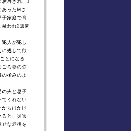
は凌辱され、
1
であった
M
さ
母子家庭で育
と疑われ
2
週間
、犯人が犯し
刑に処して欲
ことになる
のごろ妻の弥
感の極みのよ
愛の夫と息子
いてくれない
ンからはかけ
いると、災害
幸せな老後を