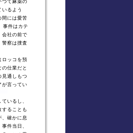
かつて麻薬の
ているよう
の間には愛苦
。事件はカテ
、会社の前で
、警察は捜査
はロッコを預
女の仕業だと
の見通しもつ
アが言ってい
しているし、
致することも
が、確かに息
。事件当日、