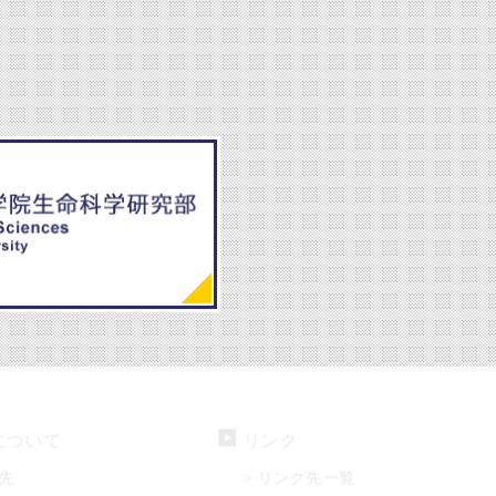
について
リンク
先
リンク先一覧
>