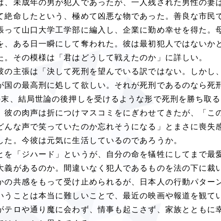
は、未成年の男が犯人であったが、一人残された男性の妻
て絶命したという、極めて凶悪な物であった。善良な市民
張って山口大学工学部に編入し、企業に勤め幸せを得た。
を、ある日一瞬にして奪われた。彼は最初犯人ではないか
た。その模様は「君はどうして戦えたのか」に詳しい。
彼の主張は「決して死刑を望んでいる訳ではない。しかし
が国の最高刑に処して欲しい。それが死刑であるのなら死
の末、結局世論の後押しを受けるような形で死刑を勝ち取る
。彼の肉声は折につけマスコミをにぎわせてきたが、「こ
どんな声で笑っていたのか忘れそうになる」とまさに喪失
した。今彼は元気に生活しているのであろうか。
とを「ジハード」というが、自分の命を犠牲にしてまで最
大義があるのか。間違いなく犯人であるものを法の下に裁
かの共感をもって受け止められるが、日本人の行動パター
いうことは本当に難しいことで、最近の映画や報道を観て
がテロや通り魔に会わず、情事も起こさず、家族とともに