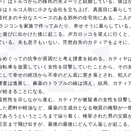
ー）はトルコからの移民の夫ヌーリと結婚している。彼は
今はトルコ人街に小さな会社を立ち上げ、真面目に暮らし
庭付きの十分なスペースのある郊外の住宅街にある。二人
ラジコンを家族で作ってみたり、幸せそうに暮らしている
と遊びに出かけた後に起こる。夕方ロッコを迎えに行くと
ている。夫も息子もいない。茫然自失のカティアをよそに
をめぐっての抗争が原因だと考え捜査を始める。カティヤ
自転車を放置していく女性を目撃していたことから、その
にして幸せの絶頂から不幸のどん底に突き落とされ、犯人
捜査は進展し、麻薬のトラブルの線は消え、結局、カティ
が始まることになる。
蓋然性を示しながら進む。カティアが被疑者の女性を目撃
した肥料や軽油など、爆薬の主成分となる物質の種類が一
であろうというところまで辿り着く。検挙された男の父親
証言まで飛び出すが、最後の最後にどんでん返しが起こる