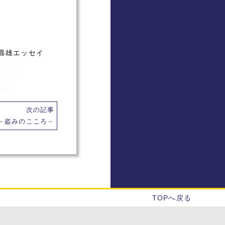
喜雄エッセイ
次の記事
－盗みのこころ－
TOPへ戻る