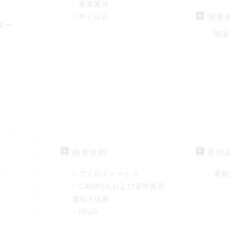
募集要項
>
申し込み
関連
>
ター
関連
>
検査依頼
寄附
ト
アミロイドーシス
寄附
>
>
CADASILおよび変性疾患
>
遺伝子診断
IRUD
>