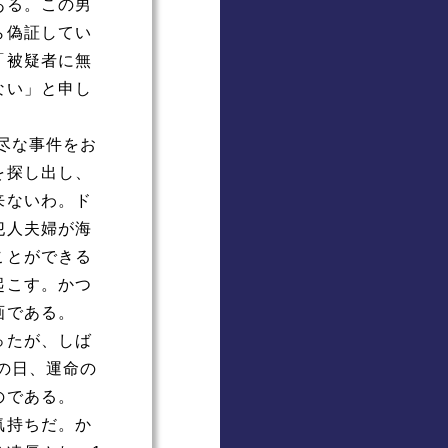
ある。この男
ら偽証してい
「被疑者に無
ない」と申し
尽な事件をお
を探し出し、
来ないわ。ド
犯人夫婦が海
ことができる
起こす。かつ
画である。
ったが、しば
の日、運命の
のである。
気持ちだ。か