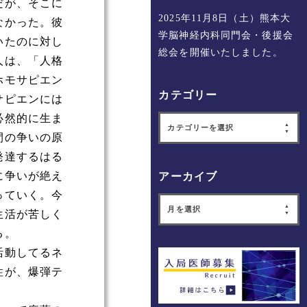
だが、そこに
2025年11月8日（土）熊本大
なかった。彼
学脳神経内科同門会・後援会
いたのに対し
総会を開催いたしました。
人は、「人格
ホモサピエン
カテゴリー
サピエンには
必然的に生ま
カテゴリーを選択
間の争いの原
発達するはる
に争いが絶え
アーカイブ
っていく。今
月を選択
生活が苦しく
る。
活動してるネ
性が、爆弾テ