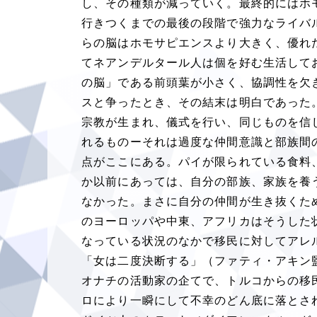
し、その種類が減っていく。最終的にはホ
行きつくまでの最後の段階で強力なライバ
らの脳はホモサピエンスより大きく、優れ
てネアンデルタール人は個を好む生活して
の脳」である前頭葉が小さく、協調性を欠
スと争ったとき、その結末は明白であった
宗教が生まれ、儀式を行い、同じものを信
れるものーそれは過度な仲間意識と部族間
点がここにある。パイが限られている食料
か以前にあっては、自分の部族、家族を養
なかった。まさに自分の仲間が生き抜くた
のヨーロッパや中東、アフリカはそうした
なっている状況のなかで移民に対してアレ
「女は二度決断する」（ファティ・アキン
オナチの活動家の企てで、トルコからの移
ロにより一瞬にして不幸のどん底に落とさ