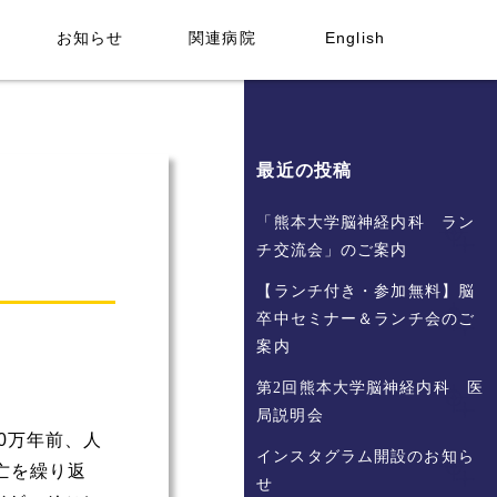
お知らせ
関連病院
English
最近の投稿
「熊本大学脳神経内科 ラン
チ交流会」のご案内
【ランチ付き・参加無料】脳
卒中セミナー＆ランチ会のご
案内
第2回熊本大学脳神経内科 医
局説明会
0
万年前、人
インスタグラム開設のお知ら
亡を繰り返
せ